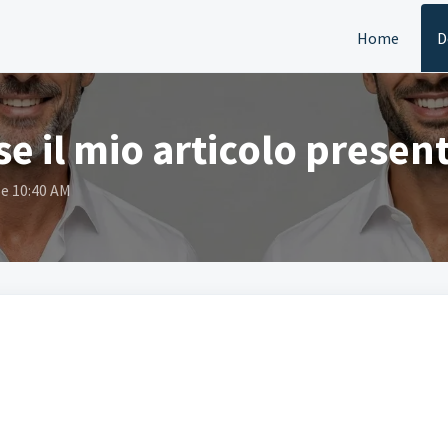
Home
D
se il mio articolo presen
le 10:40 AM