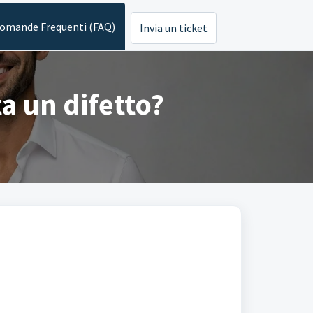
omande Frequenti (FAQ)
Invia un ticket
ta un difetto?